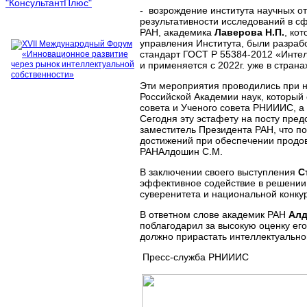
- возрождение института научных от
результативности исследований в с
РАН, академика
Лаверова Н.П.
, ко
управления Института, были разраб
стандарт ГОСТ Р 55384-2012 «Интел
и применяется с 2022г. уже в стра
Эти мероприятия проводились при н
Российской Академии наук, который 
совета и Ученого совета РНИИИС, а
Сегодня эту эстафету на посту пр
заместитель Президента РАН, что п
достижений при обеспечении продов
РАНАлдошин С.М.
В заключении своего выступления
С
эффективное содействие в решении 
суверенитета и национальной конку
В ответном слове академик РАН
Алд
поблагодарил за высокую оценку его
должно прирастать интеллектуальной
Пресс-служба РНИИИС