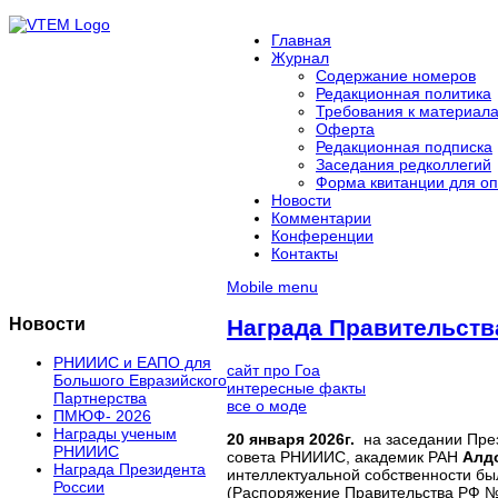
Главная
Журнал
Содержание номеров
Редакционная политика
Требования к материал
Оферта
Редакционная подписка
Заседания редколлегий
Форма квитанции для оп
Новости
Комментарии
Конференции
Контакты
Mobile menu
Новости
Награда Правительств
РНИИИС и ЕАПО для
сайт про Гоа
Большого Евразийского
интересные факты
Партнерства
все о моде
ПМЮФ- 2026
Награды ученым
20 января 2026г.
на заседании През
РНИИИС
совета РНИИИС, академик РАН
Алдо
Награда Президента
интеллектуальной собственности б
России
(Распоряжение Правительства РФ №3