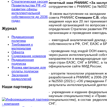
Стратегическая сессия
почетный знак РНИИИС «За заслу
Правительства РФ «О
сотрудничестве с РНИИИС (за №002
развитии сферы
интеллектуальной
В своем выступлении на заседании
собственности до 2036
совета РНИИИС
Степашин С.В.
обр
года»
академия наук все 20 лет принимает
научной организацией по вопросам и
Журнал
определения Стратегии развития РН
организации и проведения ежегодны
Редакционная
- ежегодный аналитический доклад
политика
собственности в РФ, СНГ, ЕАЭС и БРИКС
Требования к
материалам
- проведение под эгидой ООН ежег
Оферта
через рынок интеллектуальной собст
Содержание номеров
направляются в международные орг
Редакционная
наук стран ЕАЭС, СНГ и БРИКС, а та
подписка
официальном сайте МИД России;
Форма квитанции для
оплаты подписки
- алгоритм технологии управления 
Заседания
разработанной в РНИИИС в 2006-200
редколлегий
и №2550 (2021г.) «Об утверждении
результаты интеллектуальной деятел
Наши партнеры
- учреждение и издание федеральны
научным специальностям) и «Право и
специальностям), в состав редколл
СНГ;