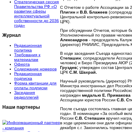
Стратегическая сессия
Правительства РФ «О
С Отчетом о работе Ассоциации за 
развитии сферы
Плигин
и
В.В. Блажеев
(сопредсед
интеллектуальной
Центральной контрольно-ревизионно
собственности до 2036
ЦРК).
года»
При обсуждении Отчетов, которые 
Журнал
Уполномоченный по правам человек
Александров
- председатель Калуж
(директор) РНИИИС, Председатель 
Редакционная
политика
В ходе заседания Съезда единогла
Требования к
Степашин
; сопредседатели Ассоци
материалам
человек) и Бюро Президиума АЮР (
Оферта
Груздев;
утвержден состав Централ
Содержание номеров
ЦРК
С.М. Шахрай.
Редакционная
подписка
Научный руководитель (директор) 
Форма квитанции для
Министра иностранных дел Россий
оплаты подписки
государственной политики Российск
Заседания
награжден
медалью Е. Примакова
редколлегий
Ассоциации юристов России
С.В. С
Наши партнеры
После съезда состоялась главная 
года». В номинации «За особый вкл
России
С.В. Степашин
вручил награ
в ходе церемонии они дали официал
декабря с.г. Закончились торжеств