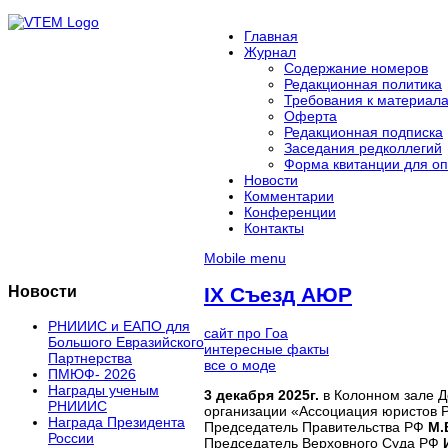
Главная
Журнал
Содержание номеров
Редакционная политика
Требования к материал
Оферта
Редакционная подписка
Заседания редколлегий
Форма квитанции для оп
Новости
Комментарии
Конференции
Контакты
Mobile menu
Новости
IX Съезд АЮР
РНИИИС и ЕАПО для
сайт про Гоа
Большого Евразийского
интересные факты
Партнерства
все о моде
ПМЮФ- 2026
Награды ученым
3 декабря 2025г.
в Колонном зале Д
РНИИИС
организации «Ассоциация юристов Р
Награда Президента
Председатель Правительства РФ
М.
России
Председатель Верховного Суда РФ