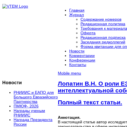
Главная
Журнал
Содержание номеров
Редакционная политика
Требования к материал
Оферта
Редакционная подписка
Заседания редколлегий
Форма квитанции для оп
Новости
Комментарии
Конференции
Контакты
Mobile menu
Новости
Лопатин В.Н. О роли Е
интеллектуальной соб
РНИИИС и ЕАПО для
Большого Евразийского
Полный текст статьи.
Партнерства
ПМЮФ- 2026
Награды ученым
РНИИИС
Аннотация.
Награда Президента
В настоящей статье автор исследуе
России
законодательства в сфере интеллек