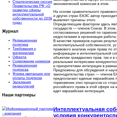
Стратегическая сессия
экономической комиссии в этом.
Правительства РФ «О
развитии сферы
На основе сравнительного правовог
интеллектуальной
и других стран ЕАЭС автор приходи
собственности до 2036
выявляет причины этого.
года»
Определяющим фактором здесь являе
государств — членов Союза. В этом,
Журнал
согласованных решений по гармониз
недостатками в организации работы
Редакционная
В качестве примеров оценки резуль
политика
интеллектуальной собственности, у
Требования к
правового анализа норм права по э
материалам
информации и интеллектуальной соб
Оферта
объектам гражданских прав, так и в
Содержание номеров
реальными интересами конкурентос
Редакционная
и приоритетами интеграции в рамка
подписка
Предложены для обсуждения и науч
Форма квитанции для
законодательства стран — членов Е
оплаты подписки
предполагают единые евразийские п
Заседания
торможении этих процессов со стор
редколлегий
российского права в этой сфере на
идет евразийская интеграция.
Наши партнеры
Интеллектуальная соб
условия конкурентосп