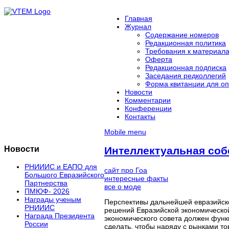
Главная
Журнал
Содержание номеров
Редакционная политика
Требования к материал
Оферта
Редакционная подписка
Заседания редколлегий
Форма квитанции для оп
Новости
Комментарии
Конференции
Контакты
Mobile menu
Новости
Интеллектуальная соб
РНИИИС и ЕАПО для
сайт про Гоа
Большого Евразийского
интересные факты
Партнерства
все о моде
ПМЮФ- 2026
Награды ученым
Перспективы дальнейшей евразийско
РНИИИС
решений Евразийской экономической
Награда Президента
экономического совета должен функ
России
сделать, чтобы наряду с рынками то