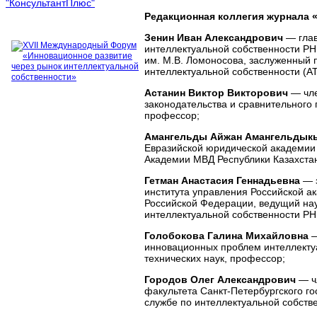
Редакционная коллегия журнала 
Зенин Иван Александрович
— глав
интеллектуальной собственности Р
им. М.В. Ломоносова, заслуженный
интеллектуальной собственности (AT
Астанин Виктор Викторович
— чле
законодательства и сравнительного
профессор;
Амангельды Айжан Амангельды
Евразийской юридической академии 
Академии МВД Республики Казахстан,
Гетман Анастасия Геннадьевна
— 
института управления Российской а
Российской Федерации, ведущий нау
интеллектуальной собственности РН
Голобокова Галина Михайловна
—
инновационных проблем интеллектуа
технических наук, профессор;
Городов Олег Александрович
— ч
факультета Санкт-Петербургского г
службе по интеллектуальной собстве