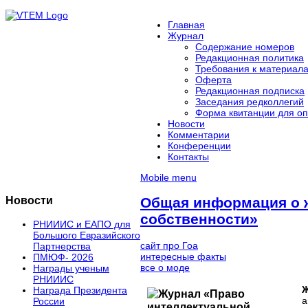
Главная
Журнал
Содержание номеров
Редакционная политика
Требования к материал
Оферта
Редакционная подписка
Заседания редколлегий
Форма квитанции для оп
Новости
Комментарии
Конференции
Контакты
Mobile menu
Новости
Общая информация о 
собственности»
РНИИИС и ЕАПО для
Большого Евразийского
сайт про Гоа
Партнерства
интересные факты
ПМЮФ- 2026
все о моде
Награды ученым
РНИИИС
Ж
Награда Президента
а
России