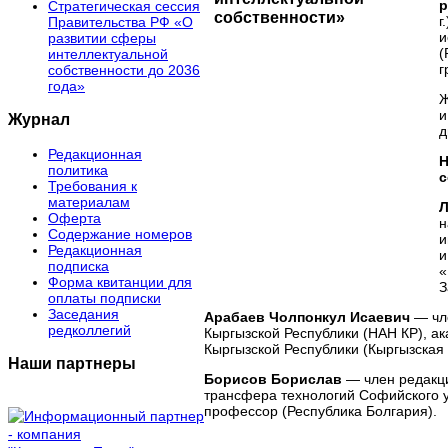
р
Стратегическая сессия
г
Правительства РФ «О
и
развитии сферы
(
интеллектуальной
г
собственности до 2036
года»
и
Журнал
д
Редакционная
Н
политика
с
Требования к
материалам
Л
Оферта
н
Содержание номеров
и
Редакционная
и
подписка
«
Форма квитанции для
З
оплаты подписки
Заседания
Арабаев Чолпонкул Исаевич
— чл
редколлегий
Кыргызской Республики (НАН КР), а
Кыргызской Республики (Кыргызская 
Наши партнеры
Борисов Борислав
— член редакци
трансфера технологий Софийского у
профессор (Республика Болгария).