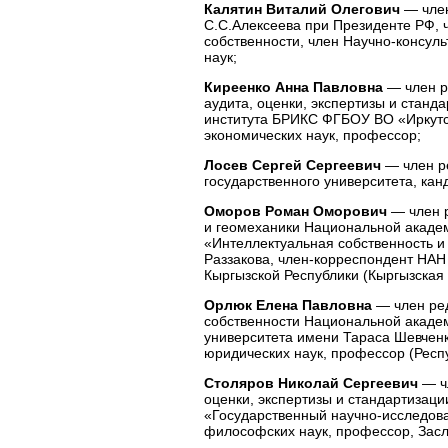
Калятин Виталий Олегович
— член
С.С.Алексеева при Президенте РФ, 
собственности, член Научно-консул
наук;
Киреенко Анна Павловна
— член р
аудита, оценки, экспертизы и стан
института БРИКС ФГБОУ ВО «Иркутск
экономических наук, профессор;
Лосев Сергей Сергеевич
— член р
государственного университета, кан
Оморов Роман Оморович
— член 
и геомеханики Национальной академ
«Интеллектуальная собственность и 
Раззакова, член-корреспондент НАН 
Кыргызской Республики (Кыргызская 
Орлюк Елена Павловна
— член ред
собственности Национальной академ
университета имени Тараса Шевченк
юридических наук, профессор (Респ
Столяров Николай Сергеевич
— ч
оценки, экспертизы и стандартизац
«Государственный научно-исследоват
философских наук, профессор, Зас