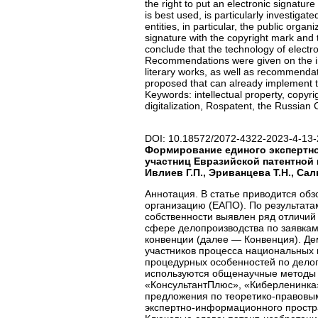
the right to put an electronic signature
is best used, is particularly investig
entities, in particular, the public orga
signature with the copyright mark and t
conclude that the technology of electr
Recommendations were given on the intr
literary works, as well as recommendat
proposed that can already implement t
Keywords: intellectual property, copyrig
digitalization, Rospatent, the Russian 
DOI: 10.18572/2072-4322-2023-4-13-
Формирование единого экспертно
участниц Евразийской патентной
Ивлиев Г.П., Эриванцева Т.Н., Са
Аннотация. В статье приводится обз
организацию (ЕАПО). По результата
собственности выявлен ряд отличий
сфере делопроизводства по заявкам
конвенции (далее — Конвенция). Де
участников процесса национальных 
процедурных особенностей по делоп
используются общенаучные методы и
«КонсультантПлюс», «Киберленинка»
предложения по теоретико-правовы
экспертно-информационного простра