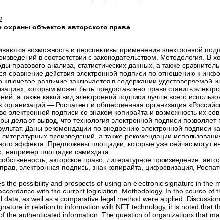
2
е охраны объектов авторского права
риваются возможность и перспективы применения электронной подп
изведений в соответствии с законодательством. Методология. В х
ы правового анализа, статистических данных, а также сравнител
ится сравнение действия электронной подписи по отношению к инф
что ключевое различие заключается в содержании удостоверяемой 
изациях, которым может быть предоставлено право ставить электр
ий, а также какой вид электронной подписи лучше всего использов
х организаций — Роспатент и общественная организация «Российс
во электронной подписи со знаком копирайта и возможность их со
ры делают вывод, что технология электронной подписи позволяет 
езультат. Даны рекомендации по внедрению электронной подписи ка
 литературных произведений, а также рекомендации использовани
ого эффекта. Предложены площадки, которые уже сейчас могут в
о, например площадки самиздата.
обственность, авторское право, литературное произведение, автор
прав, электронная подпись, знак копирайта, цифровизация, Роспат
es the possibility and prospects of using an electronic signature in the
n accordance with the current legislation. Methodology. In the course of 
ical data, as well as a comparative legal method were applied. Discussion
gnature in relation to information with NFT technology, it is noted that t
t of the authenticated information. The question of organizations that m