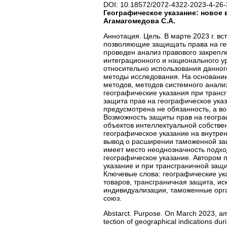
DOI: 10.18572/2072-4322-2023-4-26-
Географическое указание: новое 
Агамагомедова С.А.
Аннотация. Цель. В марте 2023 г. в
позволяющие защищать права на ге
проведен анализ правового закрепл
интеграционного и национального у
относительно использования данног
методы исследования. На основании
методов, методов системного анали
географические указания при транс
защита прав на географическое ука
предусмотрена не обязанность, а в
Возможность защиты прав на геогра
объектов интеллектуальной собстве
географическое указание на внутре
вывод о расширении таможенной защ
имеет место неоднозначность подхо
географическое указание. Автором 
указание и при трансграничной защи
Ключевые слова: географические ук
товаров, трансграничная защита, и
индивидуализации, таможенные орг
союз.
Abstarct. Purpose. On March 2023, ame
tection of geographical indications du