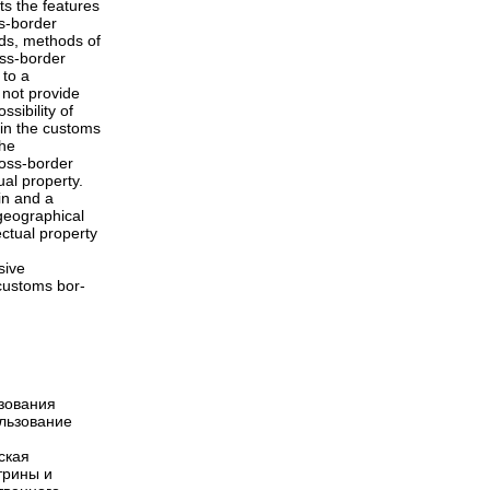
hts the features
ss-border
ods, methods of
oss-border
 to a
 not provide
ssibility of
t in the customs
the
ross-border
ual property.
gin and a
 geographical
ectual property
sive
 customs bor-
ьзования
льзование
ская
трины и