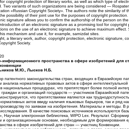
 for copyright protection of literary works, as well as which type of elect
ated. Two variants of such organizations are being considered — Rospaten
nization «Russian Copyright Society». The authors note the similarity of t
he possibility of their joint use for the purposes of copyright protection
onic signature allows you to confirm the authorship of the person on the
oduction of an electronic signature as a promising tool for copyright p
ions on the use of an electronic signature to achieve maximum effect. 
his mechanism and use it, for example, samizdat sites.
ht, a literary work, author, copyright protection, electronic signature, c
Copyright Society.
20
-информационного пространства в сфере изобретений для с
 конвенции
льников М.Ю., Лысков Н.Б.
ор патентного законодательства стран, входящих в Евразийскую п
м анализа нормативных правовых актов в сфере интеллектуальной
 в национальных процедурах, что препятствует более полной интег
 граждан и организаций государств — участников Евразийской пат
монстрируется, что препятствиями являются как труднодоступность
нормативных актов ввиду наличия языковых барьеров, так и ряд н
роизводству по заявкам на изобретения. Материалы и методы. В 
сследования. В качестве поисковых источников используются баз
, Научная электронная библиотека, WIPO Lex. Результат. Сформи
м и организационным основам, необходимым для формирования е
нства в сфере изобретений для стран — участниц Конвенции.