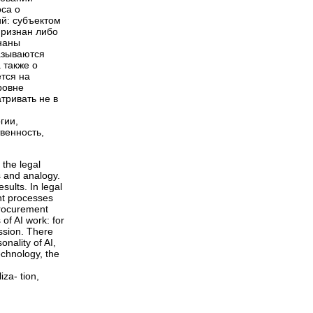
са о
й: субъектом
признан либо
знаны
азываются
 также о
ется на
ровне
тривать не в
гии,
твенность,
 the legal
s and analogy.
sults. In legal
ent processes
procurement
 of AI work: for
cussion. There
nality of AI,
technology, the
za- tion,