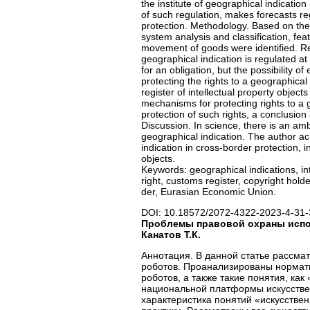
the institute of geographical indication
of such regulation, makes forecasts reg
protection. Methodology. Based on the
system analysis and classification, fea
movement of goods were identified. Resu
geographical indication is regulated at
for an obligation, but the possibility of
protecting the rights to a geographical 
register of intellectual property objec
mechanisms for protecting rights to a 
protection of such rights, a conclusion
Discussion. In science, there is an ambi
geographical indication. The author ack
indication in cross-border protection, i
objects.
Keywords: geographical indications, int
right, customs register, copyright hold
der, Eurasian Economic Union.
DOI: 10.18572/2072-4322-2023-4-31-
Проблемы правовой охраны испол
Канатов Т.К.
Аннотация. В данной статье рассма
роботов. Проанализированы нормати
роботов, а также такие понятия, ка
национальной платформы искусствен
характеристика понятий «искусствен