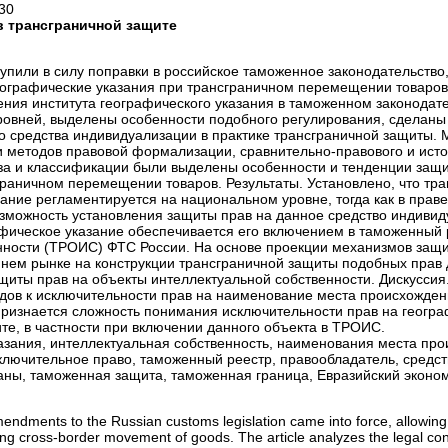
30
в трансграничной защите
ступили в силу поправки в российское таможенное законодательство
ографические указания при трансграничном перемещении товаров.
ения института географического указания в таможенном законодат
ровней, выделены особенности подобного регулирования, сделаны
о средства индивидуализации в практике трансграничной защиты.
 методов правовой формализации, сравнительно-правового и исто
за и классификации были выделены особенности и тенденции защи
граничном перемещении товаров. Результаты. Установлено, что тр
зание регламентируется на национальном уровне, тогда как в прав
озможность установления защиты прав на данное средство индивид
фическое указание обеспечивается его включением в таможенный 
нности (ТРОИС) ФТС России. На основе проекции механизмов защи
ннем рынке на конструкции трансграничной защиты подобных прав
иты прав на объекты интеллектуальной собственности. Дискуссия.
дов к исключительности прав на наименование места происхожден
признается сложность понимания исключительности прав на геогр
те, в частности при включении данного объекта в ТРОИС.
азания, интеллектуальная собственность, наименования места пр
сключительное право, таможенный реестр, правообладатель, средст
аны, таможенная защита, таможенная граница, Евразийский эконо
ndments to the Russian customs legislation came into force, allowing
ring cross-border movement of goods. The article analyzes the legal con