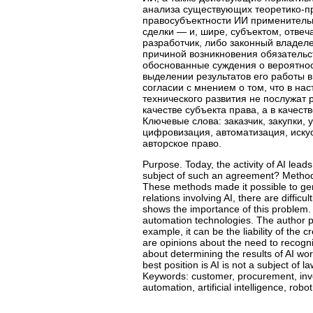
анализа существующих теоретико-п
правосубъектности ИИ применительн
сделки — и, шире, субъектом, отве
разработчик, либо законный владеле
причиной возникновения обязательс
обоснованные суждения о вероятнос
выделении результатов его работы в
согласии с мнением о том, что в н
технического развития не послужат 
качестве субъекта права, а в качес
Ключевые слова: заказчик, закупки,
цифровизация, автоматизация, искусс
авторское право.
Purpose. Today, the activity of AI lead
subject of such an agreement? Methodo
These methods made it possible to gener
relations involving AI, there are diffic
shows the importance of this problem. 
automation technologies. The author pro
example, it can be the liability of the cr
are opinions about the need to recogni
about determining the results of AI work
best position is AI is not a subject of l
Keywords: customer, procurement, inven
automation, artificial intelligence, robot,