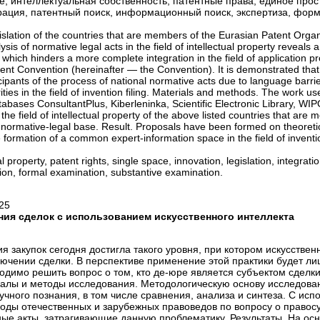
е, интеллектуальная собственность, патентные права, единое прос
грация, патентный поиск, информационный поиск, экспертиза, фор
gislation of the countries that are members of the Eurasian Patent Organ
ysis of normative legal acts in the field of intellectual property reveals
 which hinders a more complete integration in the field of application p
ent Convention (hereinafter — the Convention). It is demonstrated that
participants of the process of national normative acts due to language barr
ties in the field of invention filing. Materials and methods. The work u
tabases ConsultantPlus, Kiberleninka, Scientific Electronic Library, WI
the field of intellectual property of the above listed countries that are
normative-legal base. Result. Proposals have been formed on theoretic
 formation of a common expert-information space in the field of inventi
l property, patent rights, single space, innovation, legislation, integratio
tion, formal examination, substantive examination.
25
ия сделок с использованием искусственного интеллекта
 закупок сегодня достигла такого уровня, при котором искусствен
ючении сделки. В перспективе применение этой практики будет ли
одимо решить вопрос о том, кто де-юре является субъектом сделки
иалы и методы исследования. Методологическую основу исследова
учного познания, в том числе сравнения, анализа и синтеза. С ис
оды отечественных и зарубежных правоведов по вопросу о правос
ые акты, затрагивающие данную проблематику. Результаты. На ос