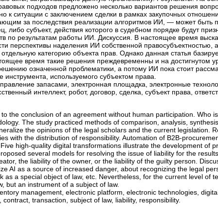
равовых подходов предложено несколько вариантов решения вопро
о к ситуации с заключением сделки в рамках закупочных отношени
чающим за последствия реализации алгоритмов ИИ, — может быть 
ц, либо субъект, действия которого в судебном порядке будут при
тв по результатам работы ИИ. Дискуссия. В настоящее время выск
ти перспективы наделения ИИ собственной правосубъектностью, а
 отдельную категорию объекта прав. Однако данная статья базиру
астоящее время такие решения преждевременны и на достигнутом у
решению означенной проблематики, а потому ИИ пока стоит рассма
тве инструмента, используемого субъектом права.
 управление запасами, электронная площадка, электронные техноло
твенный интеллект, робот, договор, сделка, субъект права, ответс
s to the conclusion of an agreement without human participation. Who is
logy. The study practiced methods of comparison, analysis, synthesi
alize the opinions of the legal scholars and the current legislation. Re
ulties with the distribution of responsibility. Automation of B2B-procurem
Five high-quality digital transformations illustrate the development of 
posed several models for resolving the issue of liability for the results
eator, the liability of the owner, or the liability of the guilty person. Dis
ze AI as a source of increased danger, about recognizing the legal perso
 as a special object of law, etc. Nevertheless, for the current level of 
aw, but an instrument of a subject of law.
tory management, electronic platform, electronic technologies, digitali
 contract, transaction, subject of law, liability, responsibility.