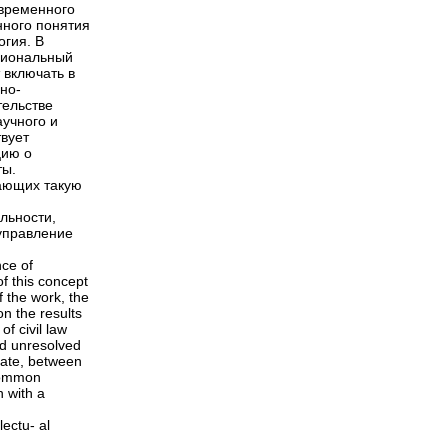
овременного
нного понятия
огия. В
циональный
 включать в
но-
тельстве
учного и
твует
цию о
ты.
ающих такую
ельности,
 управление
nce of
of this concept
f the work, the
n the results
of civil law
nd unresolved
 fate, between
 common
n with a
lectu- al