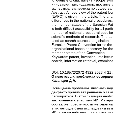
Ключевые слова: патент, изобретени
инновация, законодательство, инте
экспертиза, экспертиза по существу.
Abstract. An overview of the patent le
(EAPO) is given in the article. The anal
differences in the national procedures,
the member states of the Eurasian Pat
is both difficult accessibility for all 
number of national procedural peculiari
scientific methods of research. The da
used as search sources. Legislation in 
Eurasian Patent Convention forms the 
organisational bases necessary for the
member states of the Convention.
Keywords: patent, invention, intellectua
search, information retrieval, examina
DOI: 10.18572/2072-4322-2023-4-21-
О некоторых проблемах совершен
Казанцев Д.А.
Освещение проблемы. Автоматизация
де-факто принимает решение о закл
расширяться. В этой ситуации необх
заключенной с участием ИИ. Матер
составляет совокупность методов на
этих методов были исследованы выв
ИИ, а также действующие нормативн