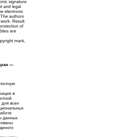
ronic signature
t and legal
he electronic
. The authors
 work. Result.
rotection of
Sites are
opyright mark,
тран —
атентную
рации в
ентной
 для всех
ациональных
работе
ы данных
рованы
диного