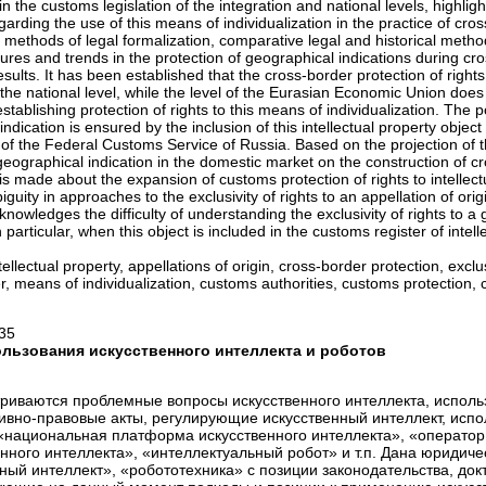
 in the customs legislation of the integration and national levels, highlig
arding the use of this means of individualization in the practice of cro
 methods of legal formalization, comparative legal and historical meth
tures and trends in the protection of geographical indications during cr
lts. It has been established that the cross-border protection of rights
 the national level, while the level of the Eurasian Economic Union does
 establishing protection of rights to this means of individualization. The po
indication is ensured by the inclusion of this intellectual property objec
ts of the Federal Customs Service of Russia. Based on the projection of 
geographical indication in the domestic market on the construction of c
 is made about the expansion of customs protection of rights to intellect
guity in approaches to the exclusivity of rights to an appellation of ori
nowledges the difficulty of understanding the exclusivity of rights to a
n particular, when this object is included in the customs register of intell
ellectual property, appellations of origin, cross-border protection, exclu
er, means of individualization, customs authorities, customs protection,
35
ьзования искусственного интеллекта и роботов
триваются проблемные вопросы искусственного интеллекта, испол
вно-правовые акты, регулирующие искусственный интеллект, испо
к «национальная платформа искусственного интеллекта», «оператор
ного интеллекта», «интеллектуальный робот» и т.п. Дана юридиче
ный интеллект», «робототехника» с позиции законодательства, док