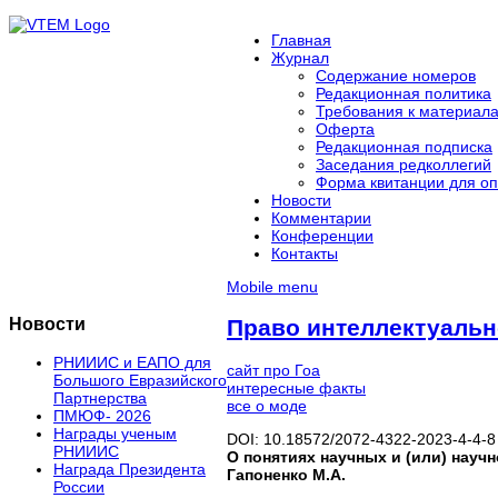
Главная
Журнал
Содержание номеров
Редакционная политика
Требования к материал
Оферта
Редакционная подписка
Заседания редколлегий
Форма квитанции для оп
Новости
Комментарии
Конференции
Контакты
Mobile menu
Новости
Право интеллектуальн
РНИИИС и ЕАПО для
сайт про Гоа
Большого Евразийского
интересные факты
Партнерства
все о моде
ПМЮФ- 2026
Награды ученым
DOI: 10.18572/2072-4322-2023-4-4-8
РНИИИС
О понятиях научных и (или) научн
Награда Президента
Гапоненко М.А.
России