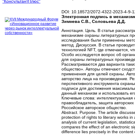
DOI: 10.18572/2072-4322-2023-4-9-1
Электронная подпись в механизм
Зимнева С.В., Соловьева Д.Д.
Аннотация. Цель. В статье рассмат
механизме охраны литературных про
исследования были применены метод
метод. Дискуссия. В статье провод
технологией NFT, где отмечается, 
Особо исследуется вопрос об орган
для охраны литературных произведен
Рассматриваются два варианта таки
общество». Авторы отмечают сходст
применения для целей охраны. Авто
авторство лица на произведение. Р
перспективного инструмента охраны
подписи для достижения максимальн
данный механизм и использовать ег
Ключевые слова: интеллектуальная с
правообладатель, защита авторских 
Российское авторское общество.
Abstract. Purpose. The article discuss
protection of rights to literary works i
analysis of current legislation, statist
compares the effect of an electronic si
difference lies precisely in the conten