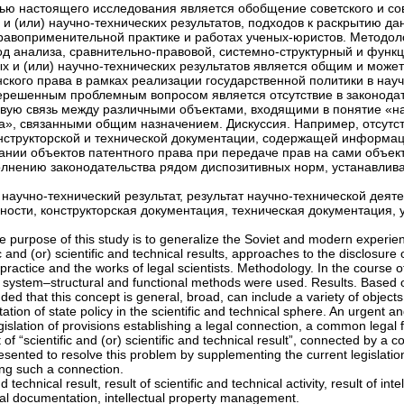
ью настоящего исследования является обобщение советского и с
 (или) научно-технических результатов, подходов к раскрытию да
равоприменительной практике и работах ученых-юристов. Методол
д анализа, сравнительно-правовой, системно-структурный и функ
х и (или) научно-технических результатов является общим и может
ского права в рамках реализации государственной политики в науч
ерешенным проблемным вопросом является отсутствие в законода
вую связь между различными объектами, входящими в понятие «на
та», связанными общим назначением. Дискуссия. Например, отсутс
нструкторской и технической документации, содержащей информа
нии объектов патентного права при передаче прав на сами объек
лнению законодательства рядом диспозитивных норм, устанавлив
 научно-технический результат, результат научно-технической деят
ности, конструкторская документация, техническая документация,
e purpose of this study is to generalize the Soviet and modern experie
 and (or) scientific and technical results, approaches to the disclosure 
 practice and the works of legal scientists. Methodology. In the course o
, system–structural and functional methods were used. Results. Based o
ed that this concept is general, broad, can include a variety of objects 
tion of state policy in the scientific and technical sphere. An urgent a
gislation of provisions establishing a legal connection, a common legal
 of “scientific and (or) scientific and technical result”, connected by a
sented to resolve this problem by supplementing the current legislatio
ing such a connection.
 technical result, result of scientific and technical activity, result of intel
cal documentation, intellectual property management.