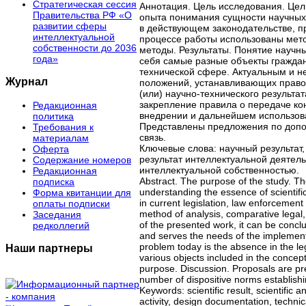
Стратегическая сессия
Аннотация. Цель исследования. Цел
Правительства РФ «О
опыта понимания сущности научных и
развитии сферы
в действующем законодательстве, п
интеллектуальной
процессе работы использованы мето
собственности до 2036
методы. Результаты. Понятие научны
года»
себя самые разные объекты граждан
технической сфере. Актуальным и н
Журнал
положений, устанавливающих право
(или) научно-технического результа
закрепление правила о передаче ко
Редакционная
внедрении и дальнейшем использова
политика
Представлены предложения по допо
Требования к
связь.
материалам
Ключевые слова: научный результат,
Оферта
результат интеллектуальной деятель
Содержание номеров
интеллектуальной собственностью.
Редакционная
Abstract. The purpose of the study. Th
подписка
understanding the essence of scientific
Форма квитанции для
in current legislation, law enforcement
оплаты подписки
method of analysis, comparative legal
Заседания
of the presented work, it can be conclud
редколлегий
and serves the needs of the implementa
problem today is the absence in the le
Наши партнеры
various objects included in the concept
purpose. Discussion. Proposals are pre
number of dispositive norms establish
Keywords: scientific result, scientific and
activity, design documentation, techni