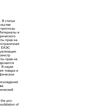
,
 В статье
ельстве
 прогнозы
 Материалы и
рического
ты прав на
ансграничная
е ЕАЭС
уализации.
реестр
ты прав на
 делается
 В науке
ия товара и
афическое
оисхождения
ва
мический
 the pro-
solidation of