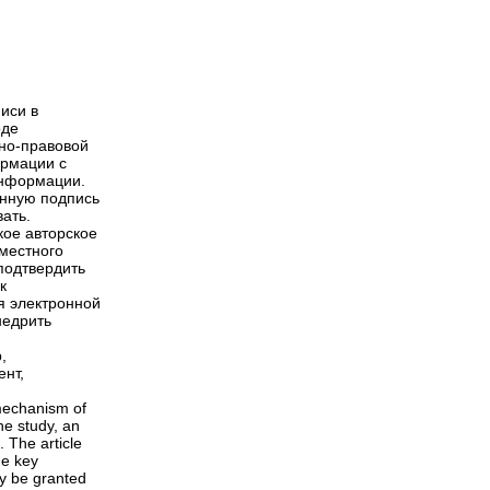
иси в
оде
ьно-правовой
ормации с
информации.
онную подпись
ать.
кое авторское
вместного
подтвердить
к
я электронной
недрить
,
ент,
 mechanism of
the study, an
. The article
he key
ay be granted