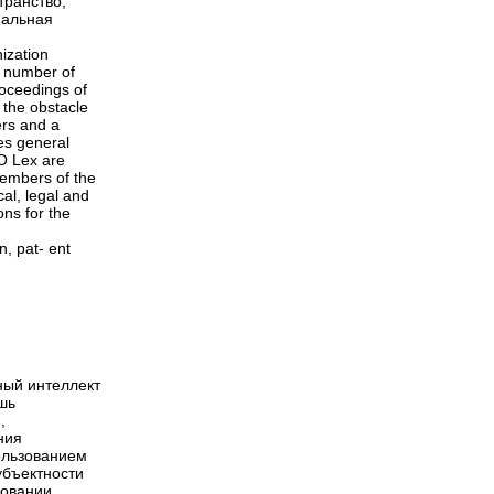
транство,
мальная
ization
 a number of
roceedings of
 the obstacle
iers and a
ses general
PO Lex are
 members of the
al, legal and
ons for the
n, pat- ent
ный интеллект
шь
,
ния
пользованием
убъектности
новании