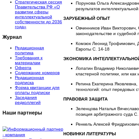
Стратегическая сессия
Порунова Ольга Александров
Правительства РФ «О
результатов интеллектуальной
развитии сферы
интеллектуальной
ЗАРУБЕЖНЫЙ ОПЫТ
собственности до 2036
года»
Овчинников Иван Викторович,
законодательстве и судебной п
Журнал
Комзюк Леонид Трофимович,
Редакционная
Европы С. 14-18
политика
Требования к
ЭКОНОМИКА ИНТЕЛЛЕКТУАЛЬНО
материалам
Оферта
Лопатин Владимир Николаеви
Содержание номеров
кластерной политики, или как 
Редакционная
подписка
Репина Екатерина Яковлевна,
Форма квитанции для
технологий: опыт передовых с
оплаты подписки
Заседания
ПРАВОВАЯ ЗАЩИТА
редколлегий
Зеленцова Наталья Вячеслав
Наши партнеры
позиция арбитражного суда С.
Ренкель Алексей Фридрихович
НОВИНКИ ЛИТЕРАТУРЫ