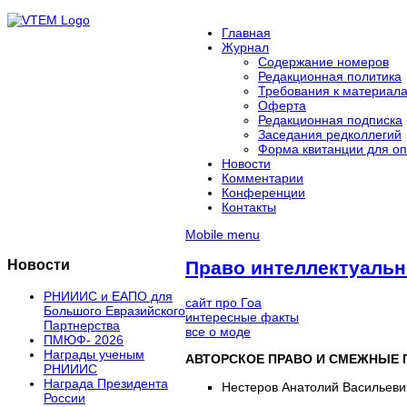
Главная
Журнал
Содержание номеров
Редакционная политика
Требования к материал
Оферта
Редакционная подписка
Заседания редколлегий
Форма квитанции для оп
Новости
Комментарии
Конференции
Контакты
Mobile menu
Новости
Право интеллектуальн
РНИИИС и ЕАПО для
сайт про Гоа
Большого Евразийского
интересные факты
Партнерства
все о моде
ПМЮФ- 2026
Награды ученым
АВТОРСКОЕ ПРАВО И СМЕЖНЫЕ 
РНИИИС
Награда Президента
Нестеров Анатолий Васильеви
России