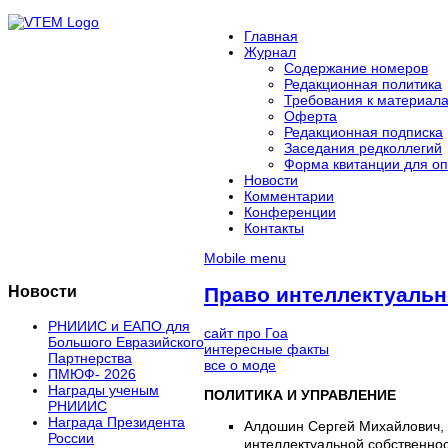
Главная
Журнал
Содержание номеров
Редакционная политика
Требования к материал
Оферта
Редакционная подписка
Заседания редколлегий
Форма квитанции для оп
Новости
Комментарии
Конференции
Контакты
Mobile menu
Новости
Право интеллектуальн
РНИИИС и ЕАПО для
сайт про Гоа
Большого Евразийского
интересные факты
Партнерства
все о моде
ПМЮФ- 2026
Награды ученым
ПОЛИТИКА И УПРАВЛЕНИЕ
РНИИИС
Награда Президента
Алдошин Сергей Михайлович,
России
интеллектуальной собственнос