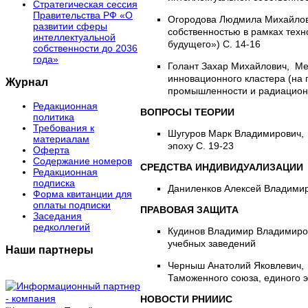
Стратегическая сессия
Правительства РФ «О
Огородова Людмила Михайлов
развитии сферы
собственностью в рамках тех
интеллектуальной
будущего») С. 14-16
собственности до 2036
года»
Голант Захар Михайлович,
Ме
инновационного кластера (на
Журнал
промышленности и радиационн
Редакционная
ВОПРОСЫ ТЕОРИИ
политика
Требования к
Шугуров Марк Владимирович
материалам
эпоху С. 19-23
Оферта
Содержание номеров
СРЕДСТВА ИНДИВИДУАЛИЗАЦИИ
Редакционная
подписка
Даниленков Алексей Владими
Форма квитанции для
оплаты подписки
ПРАВОВАЯ ЗАЩИТА
Заседания
редколлегий
Кудинов Владимир Владимир
учебных заведений
Наши партнеры
Черныш Анатолий Яковлевич
Таможенного союза, единого э
НОВОСТИ РНИИИС