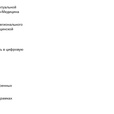
ктуальной
ы «Медицина
регионального
ицинской
ть в цифровую
военных
 рамках