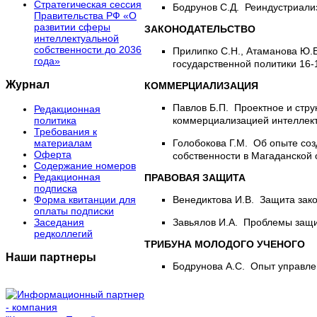
Стратегическая сессия
Бодрунов С.Д.
Реиндустриали
Правительства РФ «О
развитии сферы
ЗАКОНОДАТЕЛЬСТВО
интеллектуальной
собственности до 2036
Прилипко С.Н., Атаманова Ю.
года»
государственной политики 16-
Журнал
КОММЕРЦИАЛИЗАЦИЯ
Павлов Б.П.
Проектное и стр
Редакционная
политика
коммерциализацией интеллект
Требования к
материалам
Голобокова Г.М.
Об опыте соз
Оферта
собственности в Магаданской 
Содержание номеров
Редакционная
ПРАВОВАЯ ЗАЩИТА
подписка
Форма квитанции для
Венедиктова И.В.
Защита зако
оплаты подписки
Заседания
Завьялов И.А.
Проблемы защит
редколлегий
ТРИБУНА МОЛОДОГО УЧЕНОГО
Наши партнеры
Бодрунова А.С.
Опыт управле