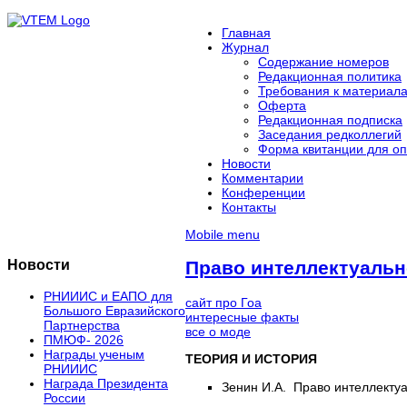
Главная
Журнал
Содержание номеров
Редакционная политика
Требования к материал
Оферта
Редакционная подписка
Заседания редколлегий
Форма квитанции для оп
Новости
Комментарии
Конференции
Контакты
Mobile menu
Новости
Право интеллектуальн
РНИИИС и ЕАПО для
сайт про Гоа
Большого Евразийского
интересные факты
Партнерства
все о моде
ПМЮФ- 2026
Награды ученым
ТЕОРИЯ И ИСТОРИЯ
РНИИИС
Награда Президента
Зенин И.А.
Право интеллектуа
России